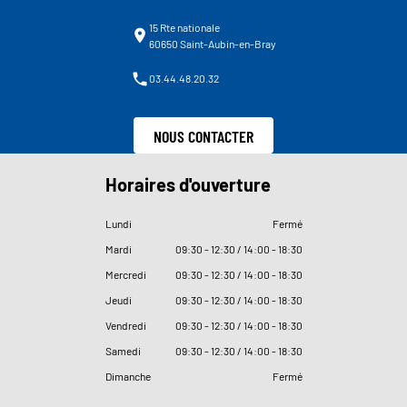
15 Rte nationale
60650 Saint-Aubin-en-Bray
03.44.48.20.32
NOUS CONTACTER
Horaires d'ouverture
Lundi
Fermé
Mardi
09
:
30 - 12
:
30 / 14
:
00 - 18
:
30
Mercredi
09
:
30 - 12
:
30 / 14
:
00 - 18
:
30
Jeudi
09
:
30 - 12
:
30 / 14
:
00 - 18
:
30
Vendredi
09
:
30 - 12
:
30 / 14
:
00 - 18
:
30
Samedi
09
:
30 - 12
:
30 / 14
:
00 - 18
:
30
Dimanche
Fermé