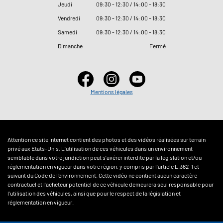
Jeudi
09
:
30 - 12
:
30 / 14
:
00 - 18
:
30
Vendredi
09
:
30 - 12
:
30 / 14
:
00 - 18
:
30
Samedi
09
:
30 - 12
:
30 / 14
:
00 - 18
:
30
Dimanche
Fermé
Mentions légales
Attention ce site internet contient des photos et des vidéos réalisées sur terrain
privé aux Etats-Unis. L'utilisation de ces véhicules dans un environnement
semblable dans votre juridiction peut s'avérer interdite par la législation et/ou
réglementation en vigueur dans votre région, y compris par l'article L.362-1 et
suivant du Code de l'environnement. Cette vidéo ne contient aucun caractère
contractuel et l'acheteur potentiel de ce véhicule demeurera seul responsable pour
l'utilisation des véhicules, ainsi que pour le respect de la législation et
réglementation en vigueur.