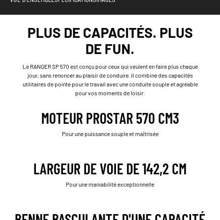
PLUS DE CAPACITÉS. PLUS
DE FUN.
Le RANGER SP 570 est conçu pour ceux qui veulent en faire plus chaque
jour, sans renoncer au plaisir de conduire. Il combine des capacités
utilitaires de pointe pour le travail avec une conduite souple et agréable
pour vos moments de loisir.
MOTEUR PROSTAR 570 CM3
Pour une puissance souple et maîtrisée
LARGEUR DE VOIE DE 142,2 CM
Pour une maniabilité exceptionnelle
BENNE BASCULANTE D'UNE CAPACITÉ