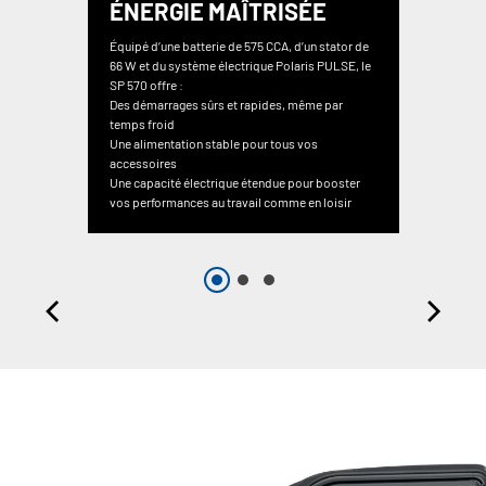
ÉNERGIE MAÎTRISÉE
Équipé d’une batterie de 575 CCA, d’un stator de
66 W et du système électrique Polaris PULSE, le
SP 570 offre :
Des démarrages sûrs et rapides, même par
temps froid
Une alimentation stable pour tous vos
accessoires
Une capacité électrique étendue pour booster
vos performances au travail comme en loisir