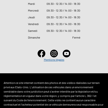
Mardi
09
:
30 - 12
:
30 / 14
:
00 - 18
:
30
Mercredi
09
:
30 - 12
:
30 / 14
:
00 - 18
:
30
Jeudi
09
:
30 - 12
:
30 / 14
:
00 - 18
:
30
Vendredi
09
:
30 - 12
:
30 / 14
:
00 - 18
:
30
Samedi
09
:
30 - 12
:
30 / 14
:
00 - 18
:
30
Dimanche
Fermé
Mentions légales
Attention ce site internet contient des photos et des vidéos réalisées sur terrain
privé aux Etats-Unis. L'utilisation de ces véhicules dans un environnement
semblable dans votre juridiction peut s'avérer interdite par la législation et/ou
réglementation en vigueur dans votre région, y compris par l'article L.362-1 et
suivant du Code de l'environnement. Cette vidéo ne contient aucun caractère
contractuel et l'acheteur potentiel de ce véhicule demeurera seul responsable pour